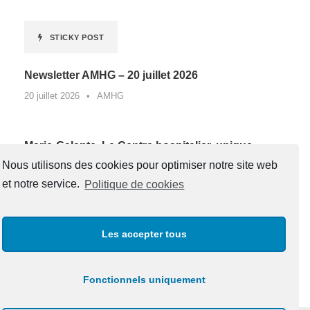
STICKY POST
Newsletter AMHG – 20 juillet 2026
20 juillet 2026
•
AMHG
Marie-Galante. Le Centre hospitalier, unique
lauréat de Guadeloupe d’un appel à projets
Nous utilisons des cookies pour optimiser notre site web
national contre la sédentarité au travail*
et notre service.
Politique de cookies
27 juin 2026
•
AMHG
Les accepter tous
« Un père, une boussole pour la vie »
20 juin 2026
•
AMHG
Fonctionnels uniquement