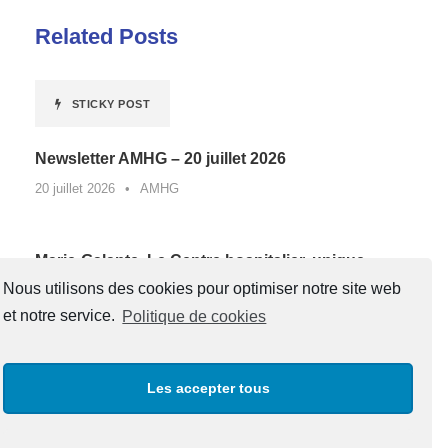
Related Posts
STICKY POST
Newsletter AMHG – 20 juillet 2026
20 juillet 2026
•
AMHG
Marie-Galante. Le Centre hospitalier, unique
lauréat de Guadeloupe d’un appel à projets
Nous utilisons des cookies pour optimiser notre site web
national contre la sédentarité au travail*
et notre service.
Politique de cookies
27 juin 2026
•
AMHG
Les accepter tous
« Un père, une boussole pour la vie »
20 juin 2026
•
AMHG