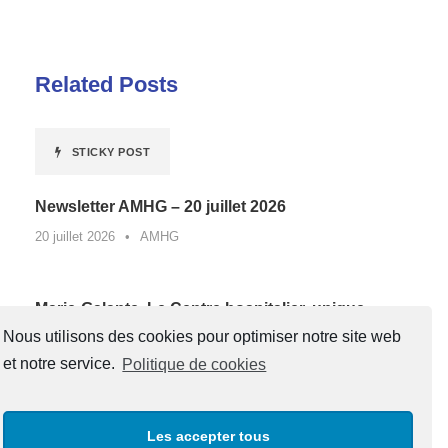
Related Posts
STICKY POST
Newsletter AMHG – 20 juillet 2026
20 juillet 2026
•
AMHG
Marie-Galante. Le Centre hospitalier, unique
lauréat de Guadeloupe d’un appel à projets
Nous utilisons des cookies pour optimiser notre site web
national contre la sédentarité au travail*
et notre service.
Politique de cookies
27 juin 2026
•
AMHG
Les accepter tous