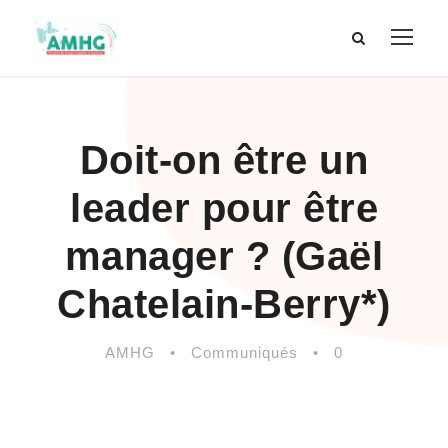
Doit-on être un
leader pour être
manager ? (Gaël
Chatelain-Berry*)
AMHG
•
Communiqués
•
0