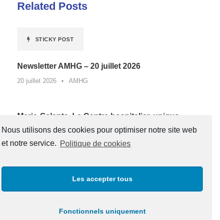
Related Posts
STICKY POST
Newsletter AMHG – 20 juillet 2026
20 juillet 2026
•
AMHG
Marie-Galante. Le Centre hospitalier, unique
lauréat de Guadeloupe d’un appel à projets
Nous utilisons des cookies pour optimiser notre site web
national contre la sédentarité au travail*
et notre service.
Politique de cookies
27 juin 2026
•
AMHG
Les accepter tous
« Un père, une boussole pour la vie »
20 juin 2026
•
AMHG
Fonctionnels uniquement