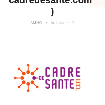
cadredesante.com*
)
AMHG
•
Articles
•
0