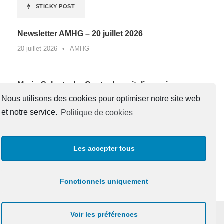
STICKY POST
Newsletter AMHG – 20 juillet 2026
20 juillet 2026
•
AMHG
Marie-Galante. Le Centre hospitalier, unique
lauréat de Guadeloupe d’un appel à projets
Nous utilisons des cookies pour optimiser notre site web
national contre la sédentarité au travail*
et notre service.
Politique de cookies
27 juin 2026
•
AMHG
Les accepter tous
« Un père, une boussole pour la vie »
20 juin 2026
•
AMHG
Fonctionnels uniquement
Voir les préférences
Copyright 2020 , CUBTEC. Tous Droits Réservés.