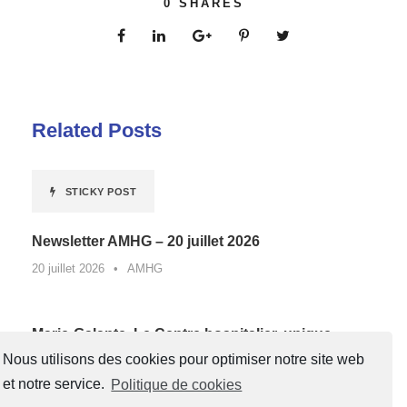
0
SHARES
Related Posts
STICKY POST
Newsletter AMHG – 20 juillet 2026
20 juillet 2026
•
AMHG
Marie-Galante. Le Centre hospitalier, unique
lauréat de Guadeloupe d’un appel à projets
Nous utilisons des cookies pour optimiser notre site web
national contre la sédentarité au travail*
et notre service.
Politique de cookies
27 juin 2026
•
AMHG