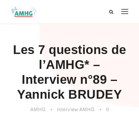
Les 7 questions de
l’AMHG* –
Interview n°89 –
Yannick BRUDEY
AMHG
•
Interview AMHG
•
0