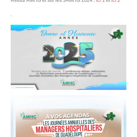
Retour AMHG et sur les JAMHG 2024 :
ici 1
et
ici 2
.