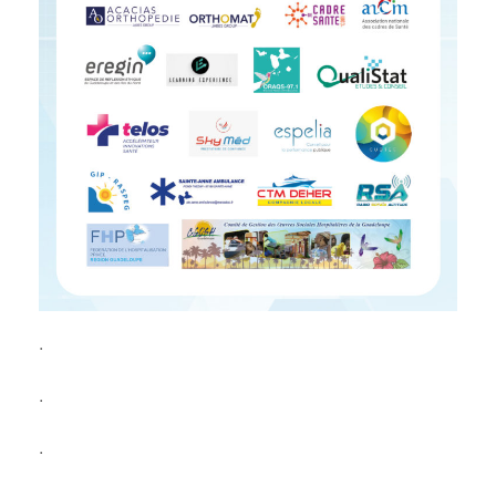
.
.
.