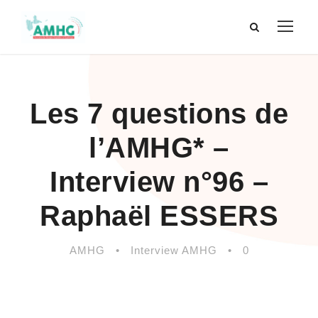
Les 7 questions de
l’AMHG* –
Interview n°96 –
Raphaël ESSERS
AMHG
•
Interview AMHG
•
0