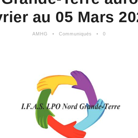
vrier au 05 Mars 20
AMHG
•
Communiqués
•
0