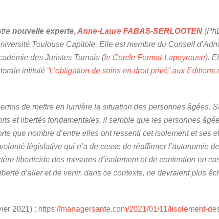
otre
nouvelle experte
,
Anne-Laure FABAS-SERLOOTEN
(PhD
niversité Toulouse Capitole. Elle est membre du Conseil d’Admin
adémie des Juristes Tarnais (
le Cercle Fermat-Lapeyrouse
). E
rale intitulé “
L’obligation de soins en droit privé” aux Editions d
 permis de mettre en lumière la situation des personnes âgées. S
roits et libertés fondamentales, il semble que les personnes âgé
rte que nombre d’entre elles ont ressenti cet isolement et ses ef
volonté législative qui n’a de cesse de réaffirmer l’autonomie des
ctère liberticide des mesures d’isolement et de contention en ca
 liberté d’aller et de venir, dans ce contexte, ne devraient plus 
nvier 2021) :
https://managersante.com/2021/01/11/lisolement-de