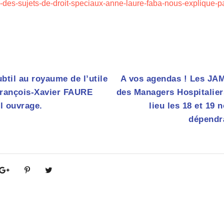
e-des-sujets-de-droit-speciaux-anne-laure-faba-nous-explique-pa
til au royaume de l’utile
A vos agendas ! Les JA
rançois-Xavier FAURE
des Managers Hospitalier
l ouvrage.
lieu les 18 et 19
dépendra