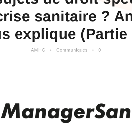
crise sanitaire ?
s explique (Partie 
AMHG
•
Communiqués
•
0