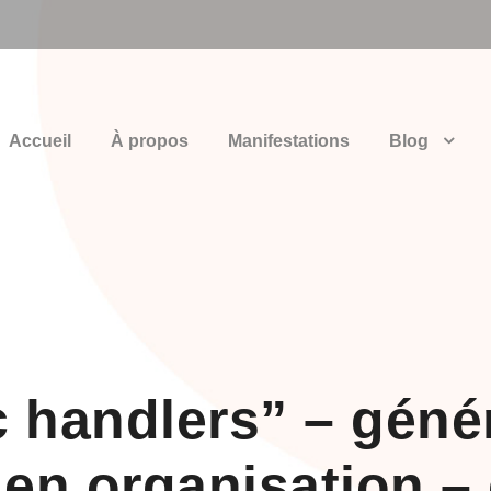
Accueil
À propos
Manifestations
Blog
c handlers” – géné
en organisation – 