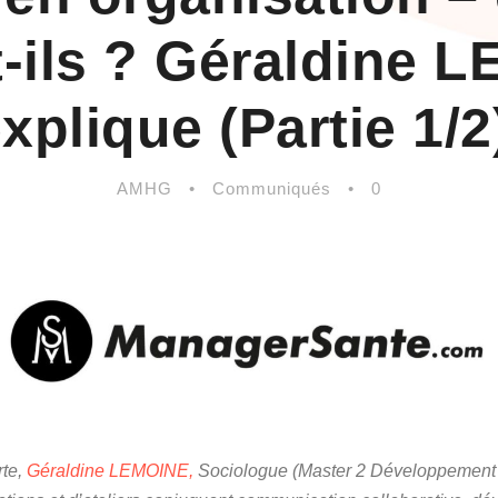
t-ils ? Géraldine 
xplique (Partie 1/2
AMHG
•
Communiqués
•
0
rte,
Géraldine LEMOINE
,
Sociologue (Master 2 Développement 