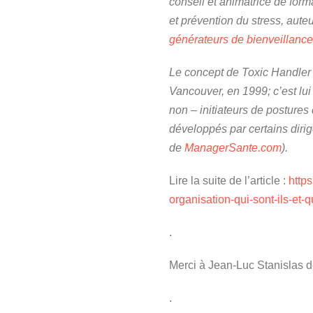
conseil et animatrice de form
et prévention du stress, aute
générateurs de bienveillance 
Le concept de Toxic Handler a
Vancouver, en 1999; c’est lui
non – initiateurs de posture
développés par certains dirig
de
ManagerSante.com
).
Lire la suite de l’article :
http
organisation-qui-sont-ils-et-q
.
Merci à Jean-Luc Stanislas d
.