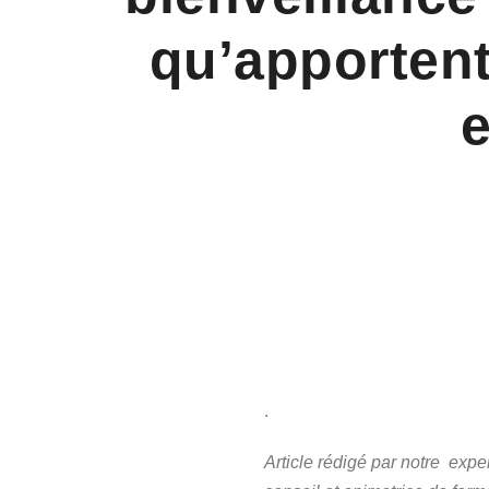
qu’apporten
e
.
Article rédigé par notre expe