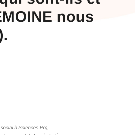
LEMOINE nous
).
social à Sciences-Po),