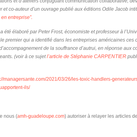
ations et d’ateliers conjuguant communication collaborative, dé
ur et co-auteur d’un ouvrage publié aux éditions Odile Jacob inti
en entreprise”.
 été élaboré par Peter Frost, économiste et professeur à l’Univ
 le premier qui a identifié dans les entreprises américaines ce
s d’accompagnement de la souffrance d’autrui, en réponse aux 
eants. (voir à ce sujet
l’article de Stéphanie CARPENTIER
publ
s://managersante.com/2021/03/26/les-toxic-handlers-generateur
uapportent-ils/
e nous (
amh-guadeloupe.com
) autoriser à relayer les articles d