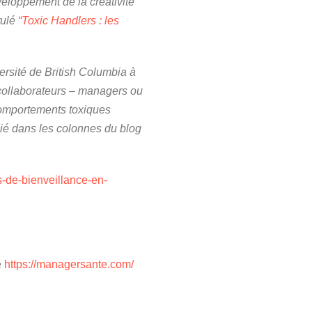
veloppement de la créativité
tulé
“Toxic Handlers : les
ersité de British Columbia à
s collaborateurs – managers ou
comportements toxiques
ié dans les colonnes du blog
s-de-bienveillance-en-
e
https://managersante.com/