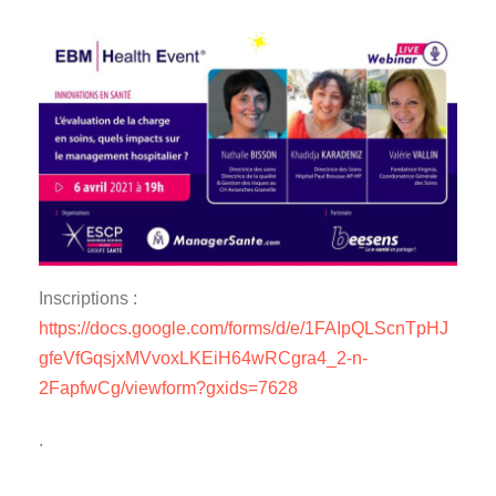
Inscriptions :
https://docs.google.com/forms/d/e/1FAIpQLScnTpHJ
gfeVfGqsjxMVvoxLKEiH64wRCgra4_2-n-
2FapfwCg/viewform?gxids=7628
.
.