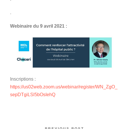
.
Webinaire du 9 avril 2021 :
Inscriptions :
https://us02web.zoom.us/webinar/register/WN_ZgO_
sepDTgiLSl5bOsIehQ
PREVIOUS POST