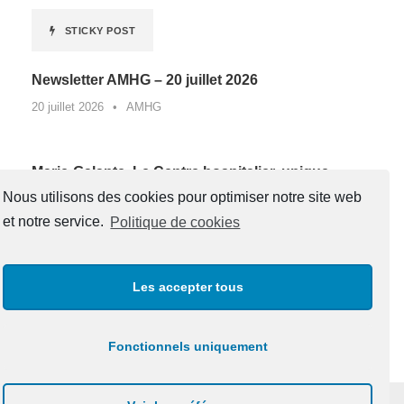
STICKY POST
Newsletter AMHG – 20 juillet 2026
20 juillet 2026
•
AMHG
Marie-Galante. Le Centre hospitalier, unique
lauréat de Guadeloupe d’un appel à projets
Nous utilisons des cookies pour optimiser notre site web
national contre la sédentarité au travail*
et notre service.
Politique de cookies
27 juin 2026
•
AMHG
Les accepter tous
« Un père, une boussole pour la vie »
20 juin 2026
•
AMHG
Fonctionnels uniquement