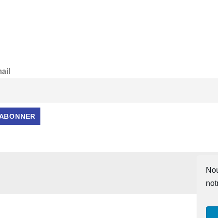
ail
Nou
not