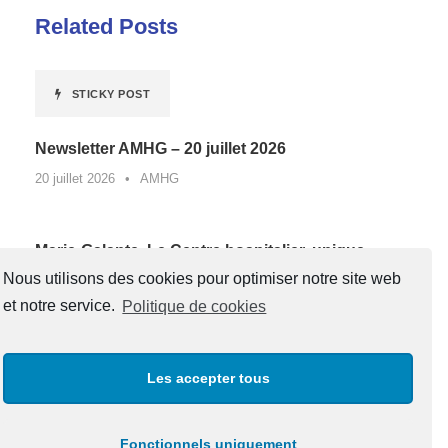
Related Posts
STICKY POST
Newsletter AMHG – 20 juillet 2026
20 juillet 2026
•
AMHG
Marie-Galante. Le Centre hospitalier, unique
lauréat de Guadeloupe d’un appel à projets
Nous utilisons des cookies pour optimiser notre site web
national contre la sédentarité au travail*
et notre service.
Politique de cookies
27 juin 2026
•
AMHG
Les accepter tous
« Un père, une boussole pour la vie »
20 juin 2026
•
AMHG
Fonctionnels uniquement