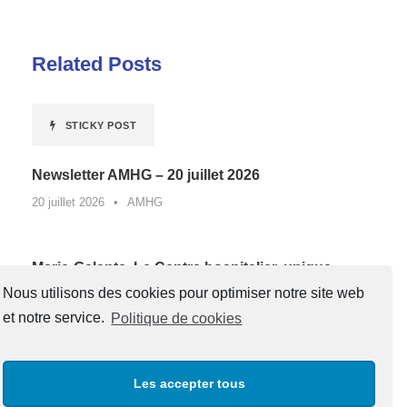
Related Posts
STICKY POST
Newsletter AMHG – 20 juillet 2026
20 juillet 2026
•
AMHG
Marie-Galante. Le Centre hospitalier, unique
lauréat de Guadeloupe d’un appel à projets
Nous utilisons des cookies pour optimiser notre site web
national contre la sédentarité au travail*
et notre service.
Politique de cookies
27 juin 2026
•
AMHG
Les accepter tous
« Un père, une boussole pour la vie »