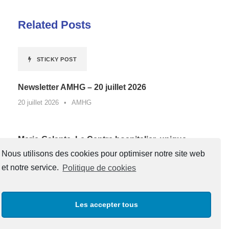
Related Posts
STICKY POST
Newsletter AMHG – 20 juillet 2026
20 juillet 2026
•
AMHG
Marie-Galante. Le Centre hospitalier, unique
lauréat de Guadeloupe d’un appel à projets
Nous utilisons des cookies pour optimiser notre site web
national contre la sédentarité au travail*
et notre service.
Politique de cookies
27 juin 2026
•
AMHG
Les accepter tous
« Un père, une boussole pour la vie »
20 juin 2026
•
AMHG