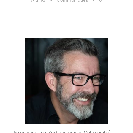
AMHG
•
Communiqués
•
0
Être manager, ce n’est pas simple. Cela semblé