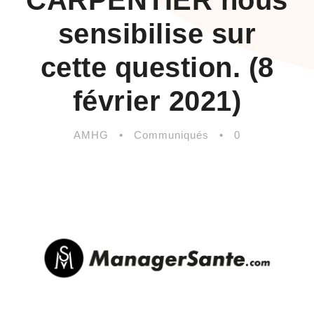
CARPENTIER nous
sensibilise sur
cette question. (8
février 2021)
AMHG
•
Communiqués
•
0
.