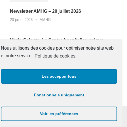
Newsletter AMHG – 20 juillet 2026
20 juillet 2026
•
AMHG
Marie-Galante. Le Centre hospitalier, unique
lauréat de Guadeloupe d’un appel à projets
Nous utilisons des cookies pour optimiser notre site web
national contre la sédentarité au travail*
et notre service.
Politique de cookies
27 juin 2026
•
AMHG
Les accepter tous
« Un père, une boussole pour la vie »
20 juin 2026
•
AMHG
Fonctionnels uniquement
Voir les préférences
Copyright 2020 , CUBTEC. Tous Droits Réservés.