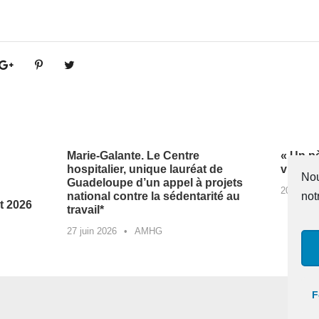
Marie-Galante. Le Centre
« Un p
hospitalier, unique lauréat de
vie »
Nou
Guadeloupe d’un appel à projets
20 juin 2
national contre la sédentarité au
not
t 2026
travail*
27 juin 2026
•
AMHG
F