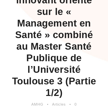
innovant orienté
sur le «
Management en
Santé » combiné
au Master Santé
Publique de
l’Université
Toulouse 3 (Partie
1/2)
AMHG
•
Articles
•
0