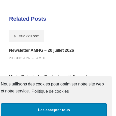
Related Posts
STICKY POST
Newsletter AMHG – 20 juillet 2026
20 juillet 2026
•
AMHG
Marie-Galante. Le Centre hospitalier, unique
lauréat de Guadeloupe d’un appel à projets
Nous utilisons des cookies pour optimiser notre site web
national contre la sédentarité au travail*
et notre service.
Politique de cookies
27 juin 2026
•
AMHG
Les accepter tous
« Un père, une boussole pour la vie »