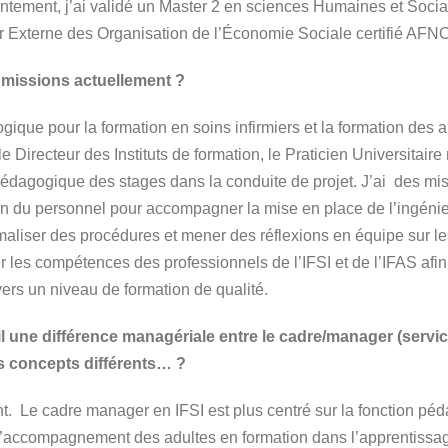
ntement, j’ai validé un Master 2 en sciences Humaines et Social
r Externe des Organisation de l’Économie Sociale certifié AF
 missions actuellement ?
ique pour la formation en soins infirmiers et la formation des a
le Directeur des Instituts de formation, le Praticien Universitair
Pédagogique des stages dans la conduite de projet. J’ai des m
n du personnel pour accompagner la mise en place de l’ingénie
maliser des procédures et mener des réflexions en équipe sur le
er les compétences des professionnels de l’IFSI et de l’IFAS af
vers un niveau de formation de qualité.
l une différence managériale entre le cadre/manager (service
es concepts différents… ?
 Le cadre manager en IFSI est plus centré sur la fonction péd
, l’accompagnement des adultes en formation dans l’apprentissag