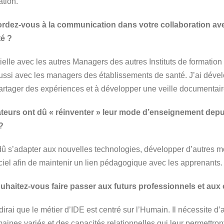
ation.
ordez-vous à la communication dans votre collaboration av
té ?
elle avec les autres Managers des autres Instituts de formatio
ssi avec les managers des établissements de santé. J’ai dével
partager des expériences et à développer une veille documentair
eurs ont dû « réinventer » leur mode d’enseignement depuis
?
 dû s’adapter aux nouvelles technologies, développer d’autres 
iel afin de maintenir un lien pédagogique avec les apprenants.
aitez-vous faire passer aux futurs professionnels et aux
dirai que le métier d’IDE est centré sur l’Humain. Il nécessite d’
nes variés et des capacités relationnelles qui leur permettron