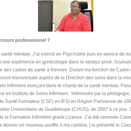
rcours professionnel ?
 santé mentale. J’ai exercé en Psychiatrie puis en service de m
 eu une expérience en gynécologie dans le secteur privé. Souhai
école des cadres de santé à Rennes. Durant ma fonction de Cadre 
mission transversale auprès de la Direction des soins dans la mi
nels Infirmiers exerçant dans le champ de la santé mentale. Paral
 en Instituts de Soins Infirmiers. Intéressée par la pédagogie, J
 de Santé Formateur (CSF) en IFSI en Région Parisienne de 1
talier Universitaire de Guadeloupe (CHUG), de 2007 à ce jour. En
de la Formation Infirmière grade Licence. J’ai été nommée Coo
 donner un nouveau souffle à ma carrière, j’ai présenté le Conc