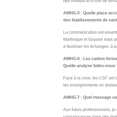
des Instituts et École de form
AMHG-5 : Quelle place acc
des établissements de san
La communication est essenti
Martinique et Guyane mais au
à favoriser les échanges, à 
AMHG-6 : Les cadres format
Quelle analyse faites-vous 
Face à la crise, les CSF ont
les enseignements en distanc
AMHG-7 : Quel message souh
Aux futurs professionnels, je 
connaissances dans des domai