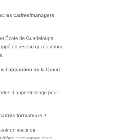
ec les cadres/managers
n et École de Guadeloupe,
oppé un réseau qui contribue
e.
 l’apparition de la Covid.
modes d’apprentissage pour
 cadres formateurs ?
avoir un socle de
t d’être autonomes et de