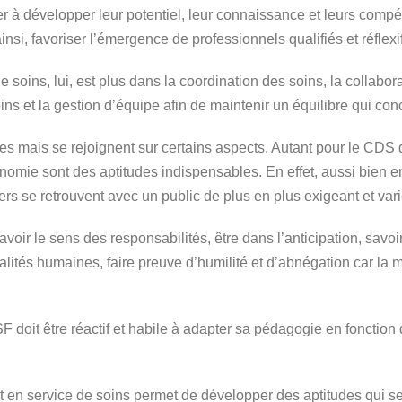
er à développer leur potentiel, leur connaissance et leurs comp
 ainsi, favoriser l’émergence de professionnels qualifiés et réflexi
soins, lui, est plus dans la coordination des soins, la collabora
ins et la gestion d’équipe afin de maintenir un équilibre qui con
tes mais se rejoignent sur certains aspects. Autant pour le CDS 
onomie sont des aptitudes indispensables. En effet, aussi bien 
s se retrouvent avec un public de plus en plus exigeant et vari
 avoir le sens des responsabilités, être dans l’anticipation, sav
qualités humaines, faire preuve d’humilité et d’abnégation car la 
CSF doit être réactif et habile à adapter sa pédagogie en fonctio
n service de soins permet de développer des aptitudes qui ser