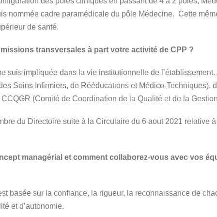
nfiguration des pôles cliniques en passant de 4 à 2 pôles; Méde
e suis nommée cadre paramédicale du pôle Médecine. Cette mêm
upérieur de santé.
missions transversales à part votre activité de CPP ?
me suis impliquée dans la vie institutionnelle de l’établissemen
es Soins Infirmiers, de Rééducations et Médico-Techniques)
du CCQGR (Comité de Coordination de la Qualité et de la Gestio
re du Directoire suite à la Circulaire du 6 aout 2021 relative à
ncept managérial et comment collaborez-vous avec vos équ
t basée sur la confiance, la rigueur, la reconnaissance de cha
ité et d’autonomie.