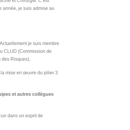
cine et Chirurgie. C’est
e année, je suis admise au
t. Actuellement je suis membre
, du CLUD (Commission de
n des Risques).
 la mise en œuvre du pilier 3
ipes et autres collègues
cun dans un esprit de