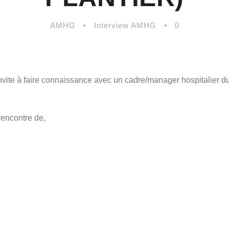
AMHG
•
Interview AMHG
•
0
ite à faire connaissance avec un cadre/manager hospitalier du
rencontre de,