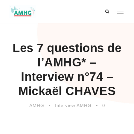
Les 7 questions de
l’AMHG* –
Interview n°74 –
Mickaël CHAVES
AMHG
•
Interview AMHG
•
0