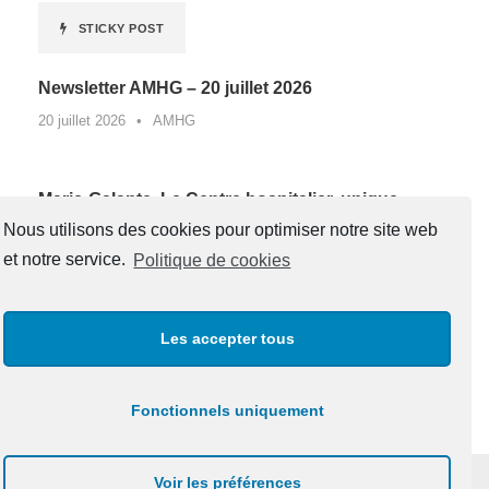
STICKY POST
Newsletter AMHG – 20 juillet 2026
20 juillet 2026
•
AMHG
Marie-Galante. Le Centre hospitalier, unique
lauréat de Guadeloupe d’un appel à projets
Nous utilisons des cookies pour optimiser notre site web
national contre la sédentarité au travail*
et notre service.
Politique de cookies
27 juin 2026
•
AMHG
Les accepter tous
« Un père, une boussole pour la vie »
20 juin 2026
•
AMHG
Fonctionnels uniquement
Voir les préférences