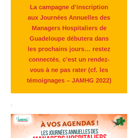
La campagne d’inscription
aux Journées Annuelles des
Managers Hospitaliers de
Guadeloupe débutera dans
les prochains jours… restez
connectés
,
c’est un rendez-
vous à ne pas rater (cf. les
témoignages – JAMHG 2022)
.