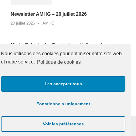
Newsletter AMHG – 20 juillet 2026
20 juillet 2026
•
AMHG
Marie-Galante. Le Centre hospitalier, unique
lauréat de Guadeloupe d’un appel à projets
Nous utilisons des cookies pour optimiser notre site web
national contre la sédentarité au travail*
et notre service.
Politique de cookies
27 juin 2026
•
AMHG
Les accepter tous
« Un père, une boussole pour la vie »
20 juin 2026
•
AMHG
Fonctionnels uniquement
Voir les préférences
Copyright 2020 , CUBTEC. Tous Droits Réservés.