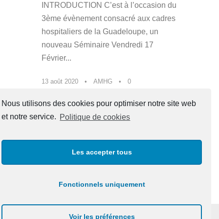
INTRODUCTION C’est à l’occasion du
3ème évènement consacré aux cadres
hospitaliers de la Guadeloupe, un
nouveau Séminaire Vendredi 17
Février...
13 août 2020
•
AMHG
•
0
Nous utilisons des cookies pour optimiser notre site web
En lire plus
et notre service.
Politique de cookies
Les accepter tous
1
…
6
7
8
Fonctionnels uniquement
Voir les préférences